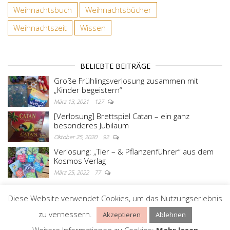
Weihnachtsbuch
Weihnachtsbücher
Weihnachtszeit
Wissen
BELIEBTE BEITRÄGE
Große Frühlingsverlosung zusammen mit
„Kinder begeistern“
März 13, 2021
127
[Verlosung] Brettspiel Catan – ein ganz
besonderes Jubiläum
Oktober 25, 2020
92
Verlosung: „Tier – & Pflanzenführer“ aus dem
Kosmos Verlag
März 25, 2022
77
Diese Website verwendet Cookies, um das Nutzungserlebnis
Stolz präsentiert von
WordPress
|
Theme:
Master
zu vernessern.
Akzeptieren
Ablehnen
Blog