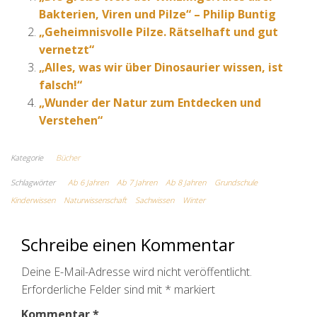
Bakterien, Viren und Pilze“ – Philip Buntig
„Geheimnisvolle Pilze. Rätselhaft und gut
vernetzt“
„Alles, was wir über Dinosaurier wissen, ist
falsch!“
„Wunder der Natur zum Entdecken und
Verstehen“
Kategorie
Bücher
Schlagwörter
Ab 6 Jahren
Ab 7 Jahren
Ab 8 Jahren
Grundschule
Kinderwissen
Naturwissenschaft
Sachwissen
Winter
Schreibe einen Kommentar
Deine E-Mail-Adresse wird nicht veröffentlicht.
Erforderliche Felder sind mit
*
markiert
Kommentar
*