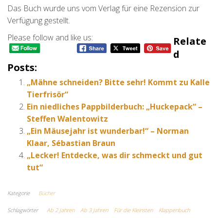
Das Buch wurde uns vom Verlag für eine Rezension zur
Verfügung gestellt.
Please follow and like us:
Relate
D
Posts:
„Mähne schneiden? Bitte sehr! Kommt zu Kalle
Tierfrisör“
Ein niedliches Pappbilderbuch: „Huckepack“ –
Steffen Walentowitz
„Ein Mäusejahr ist wunderbar!“ – Norman
Klaar, Sébastian Braun
„Lecker! Entdecke, was dir schmeckt und gut
tut“
Kategorie
Bücher
Schlagwörter
Ab 2 Jahren
Ab 3 Jahren
Für die Kleinsten
Klappenbuch