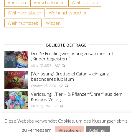
Vorlesen
Vorschulkinder
Weihnachten
Weihnachtsbuch
Weihnachtsbücher
Weihnachtszeit
Wissen
BELIEBTE BEITRÄGE
Große Frühlingsverlosung zusammen mit
„Kinder begeistern“
März 13, 2021
127
[Verlosung] Brettspiel Catan – ein ganz
besonderes Jubiläum
Oktober 25, 2020
92
Verlosung: „Tier – & Pflanzenführer“ aus dem
Kosmos Verlag
März 25, 2022
77
Diese Website verwendet Cookies, um das Nutzungserlebnis
Stolz präsentiert von
WordPress
|
Theme:
Master
zu vernessern.
Akzeptieren
Ablehnen