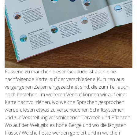
Passend zu manchen dieser Gebäude ist auch eine
nachfolgende Karte, auf der verschiedene Kulturen aus
vergangenen Zeiten eingezeichnet sind, die zum Teil auch
noch bestehen. Im weiteren Verlauf können wir auf einer
Karte nachvollziehen, wo welche Sprachen gesprochen
werden, lesen etwas zu verschiedenen Schriftsystemen
und zur Verbreitung verschiedener Tierarten und Pflanzen.
Wo auf der Welt gibt es hohe Berge und wo die längsten
Flüsse? Welche Feste werden gefeiert und in welchem