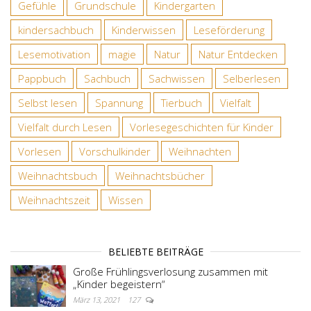
Gefühle
Grundschule
Kindergarten
kindersachbuch
Kinderwissen
Leseförderung
Lesemotivation
magie
Natur
Natur Entdecken
Pappbuch
Sachbuch
Sachwissen
Selberlesen
Selbst lesen
Spannung
Tierbuch
Vielfalt
Vielfalt durch Lesen
Vorlesegeschichten für Kinder
Vorlesen
Vorschulkinder
Weihnachten
Weihnachtsbuch
Weihnachtsbücher
Weihnachtszeit
Wissen
BELIEBTE BEITRÄGE
Große Frühlingsverlosung zusammen mit
„Kinder begeistern“
März 13, 2021
127