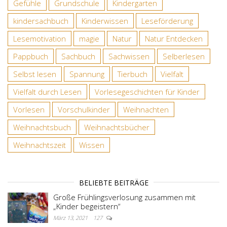
Gefühle
Grundschule
Kindergarten
kindersachbuch
Kinderwissen
Leseförderung
Lesemotivation
magie
Natur
Natur Entdecken
Pappbuch
Sachbuch
Sachwissen
Selberlesen
Selbst lesen
Spannung
Tierbuch
Vielfalt
Vielfalt durch Lesen
Vorlesegeschichten für Kinder
Vorlesen
Vorschulkinder
Weihnachten
Weihnachtsbuch
Weihnachtsbücher
Weihnachtszeit
Wissen
BELIEBTE BEITRÄGE
Große Frühlingsverlosung zusammen mit
„Kinder begeistern“
März 13, 2021
127