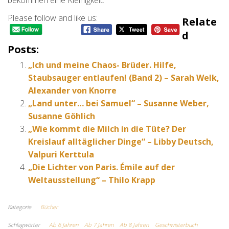
bekommen eine Kleinigkeit.
Please follow and like us:
Relate
D
Posts:
„Ich und meine Chaos- Brüder. Hilfe,
Staubsauger entlaufen! (Band 2) – Sarah Welk,
Alexander von Knorre
„Land unter… bei Samuel“ – Susanne Weber,
Susanne Göhlich
„Wie kommt die Milch in die Tüte? Der
Kreislauf alltäglicher Dinge“ – Libby Deutsch,
Valpuri Kerttula
„Die Lichter von Paris. Émile auf der
Weltausstellung“ – Thilo Krapp
Kategorie
Bücher
Schlagwörter
Ab 6 Jahren
Ab 7 Jahren
Ab 8 Jahren
Geschwisterbuch