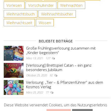
Vorlesen
Vorschulkinder
Weihnachten
Weihnachtsbuch
Weihnachtsbücher
Weihnachtszeit
Wissen
BELIEBTE BEITRÄGE
Große Frühlingsverlosung zusammen mit
„Kinder begeistern“
März 13, 2021
127
[Verlosung] Brettspiel Catan – ein ganz
besonderes Jubiläum
Oktober 25, 2020
92
Verlosung: „Tier – & Pflanzenführer“ aus dem
Kosmos Verlag
März 25, 2022
77
Diese Website verwendet Cookies, um das Nutzungserlebnis
Stolz präsentiert von
WordPress
|
Theme:
Master