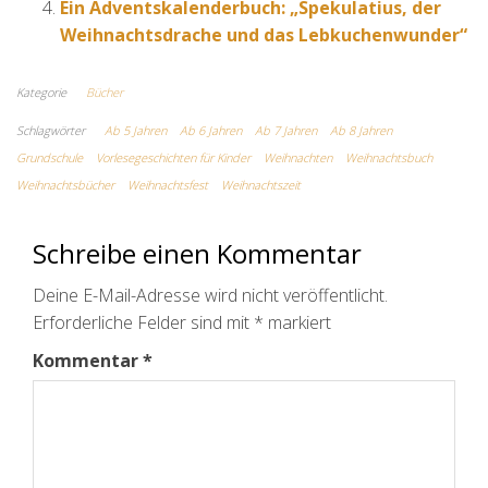
Ein Adventskalenderbuch: „Spekulatius, der
Weihnachtsdrache und das Lebkuchenwunder“
Kategorie
Bücher
Schlagwörter
Ab 5 Jahren
Ab 6 Jahren
Ab 7 Jahren
Ab 8 Jahren
Grundschule
Vorlesegeschichten für Kinder
Weihnachten
Weihnachtsbuch
Weihnachtsbücher
Weihnachtsfest
Weihnachtszeit
Schreibe einen Kommentar
Deine E-Mail-Adresse wird nicht veröffentlicht.
Erforderliche Felder sind mit
*
markiert
Kommentar
*