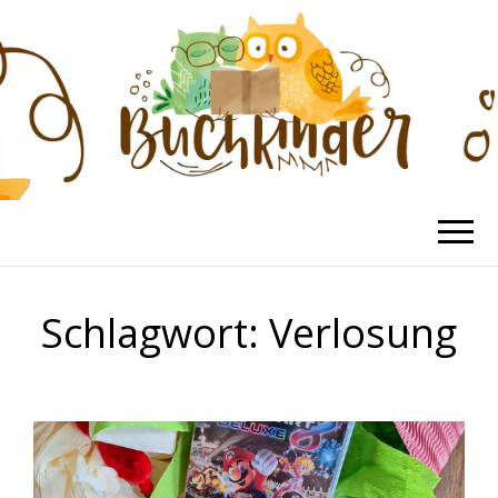
BUCHKINDER
Die schönsten Kinderbücher
Schlagwort:
Verlosung