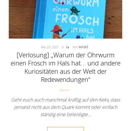
Mai 29, 2021
6
Von
MAIKE
[Verlosung] „Warum der Ohrwurm
einen Frosch im Hals hat… und andere
Kuriositäten aus der Welt der
Redewendungen“
Bücher
Geht euch auch manchmal kräftig auf den Keks, dass
jemand nicht aus dem Quark kommt oder einfach
ständig eine beleidigte…