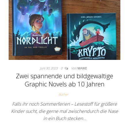
Juni 30, 2023
0
Von
MAIKE
Zwei spannende und bildgewaltige
Graphic Novels ab 10 Jahren
Bücher
Falls ihr noch Sommerferien – Lesestoff für größere
Kinder sucht, die gerne mal zwischendurch die Nase
in ein Buch stecken…