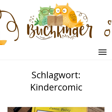
BUCHKINDER
Die schönsten Kinderbücher
Schlagwort:
Kindercomic