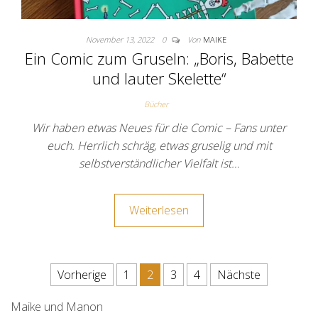
November 13, 2022
0
Von
MAIKE
Ein Comic zum Gruseln: „Boris, Babette
und lauter Skelette“
Bücher
Wir haben etwas Neues für die Comic – Fans unter
euch. Herrlich schräg, etwas gruselig und mit
selbstverständlicher Vielfalt ist…
Weiterlesen
Seitennummerierung der Beit
Vorherige
1
2
3
4
Nächste
Maike und Manon